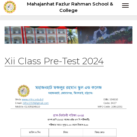
Mahajanhat Fazlur Rahman School &
Toggl
College
naviga
Xii Class Pre-Test 2024