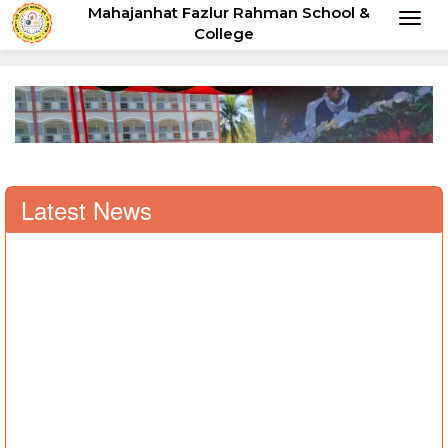
Mahajanhat Fazlur Rahman School &
Toggl
College
naviga
Latest News