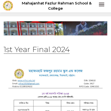
Mahajanhat Fazlur Rahman School &
Toggl
College
naviga
1st Year Final 2024